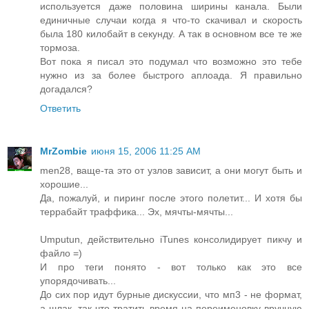
используется даже половина ширины канала. Были
единичные случаи когда я что-то скачивал и скорость
была 180 килобайт в секунду. А так в основном все те же
тормоза.
Вот пока я писал это подумал что возможно это тебе
нужно из за более быстрого аплоада. Я правильно
догадался?
Ответить
MrZombie
июня 15, 2006 11:25 AM
men28, ваще-та это от узлов зависит, а они могут быть и
хорошие...
Да, пожалуй, и пиринг после этого полетит... И хотя бы
террабайт траффика... Эх, мячты-мячты...
Umputun, действительно iTunes консолидирует пикчу и
файло =)
И про теги понято - вот только как это все
упорядочивать...
До сих пор идут бурные дискуссии, что мп3 - не формат,
а шлак, так что тратить время на переименовку вручную