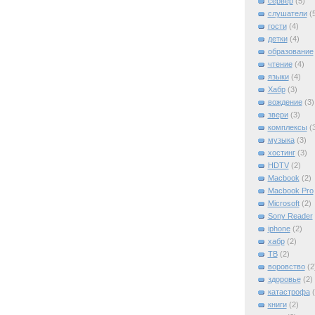
сервер
(5)
слушатели
(
гости
(4)
детки
(4)
образование
чтение
(4)
языки
(4)
Хабр
(3)
вождение
(3)
звери
(3)
комплексы
(
музыка
(3)
хостинг
(3)
HDTV
(2)
Macbook
(2)
Macbook Pro
Microsoft
(2)
Sony Reader
iphone
(2)
xабр
(2)
ТВ
(2)
воровство
(2
здоровье
(2)
катастрофа
книги
(2)