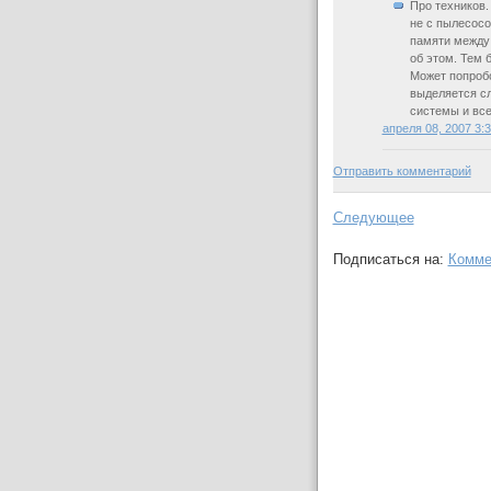
Про техников.
не с пылесосо
памяти между 
об этом. Тем 
Может попробо
выделяется сл
системы и все
апреля 08, 2007 3:
Отправить комментарий
Следующее
Подписаться на:
Комме