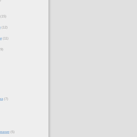
(15)
ы
(12)
)
и
(11)
)
(9)
ка
(7)
вание
(5)