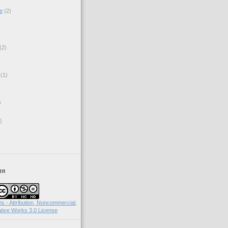
е
(2)
(2)
(1)
)
)
ия
 - Attribution, Noncommercial,
tive Works 3.0 License