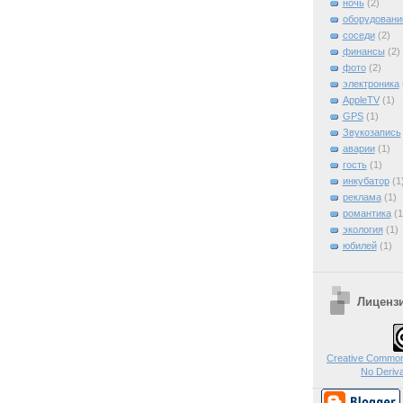
ночь
(2)
оборудовани
соседи
(2)
финансы
(2)
фото
(2)
электроника
AppleTV
(1)
GPS
(1)
Звукозапись
аварии
(1)
гость
(1)
инкубатор
(1
реклама
(1)
романтика
(1
экология
(1)
юбилей
(1)
Лиценз
Creative Commons
No Deriva