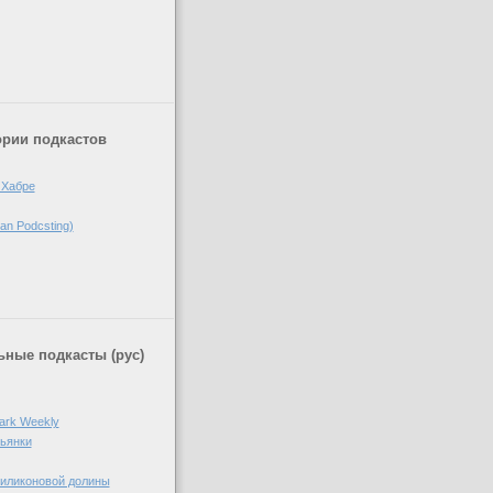
)
ории подкастов
 Хабре
n Podcsting)
ные подкасты (рус)
ark Weekly
пьянки
Силиконовой долины