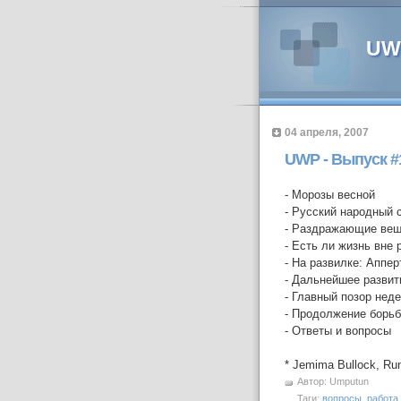
UWP
04 апреля, 2007
UWP - Выпуск #
- Морозы весной
- Русский народный 
- Раздражающие ве
- Есть ли жизнь вне 
- На развилке: Аппе
- Дальнейшее разви
- Главный позор нед
- Продолжение борьб
- Ответы и вопросы
* Jemima Bullock, Ru
Автор:
Umputun
Таги:
вопросы
,
работа