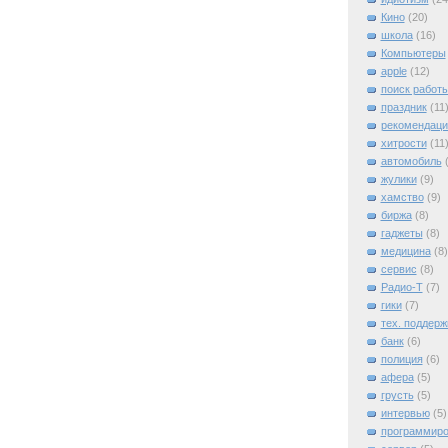
Кино
(20)
школа
(16)
Компьютеры
apple
(12)
поиск работ
праздник
(11
рекомендаци
хитрости
(11
автомобиль
жулики
(9)
хамство
(9)
биржа
(8)
гаджеты
(8)
медицина
(8)
сервис
(8)
Радио-Т
(7)
гики
(7)
тех. поддерж
банк
(6)
полиция
(6)
афера
(5)
грусть
(5)
интервью
(5)
программиро