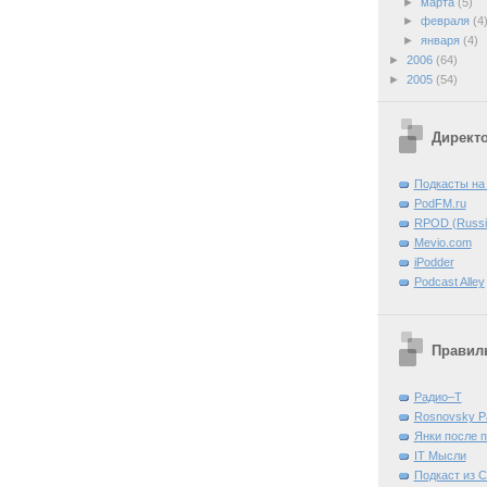
►
марта
(5)
►
февраля
(4
►
января
(4)
►
2006
(64)
►
2005
(54)
Директ
Подкасты на
PodFM.ru
RPOD (Russia
Mevio.com
iPodder
Podcast Alley
Правиль
Радио–Т
Rosnovsky P
Янки после 
IT Mысли
Подкаст из 