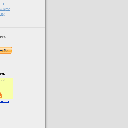
иты
о Skype
.ру
а
жка
аст!