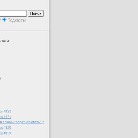
т
Подкасты
лога
)
ск #122
ск #121
в секции "обратная связь" ;)
ск #120
ск #119