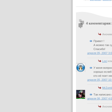
4 комментария:
Аноним
Привет !
А можно так с
Спасибо!
апреля 05, 2007 3:
Loci
ком
У меня вопрос
хорошо еслиб 
кто её поет не
апреля 05, 2007 10
MrZomb
Так написано ж
апреля 06, 2007 4:
Аноним