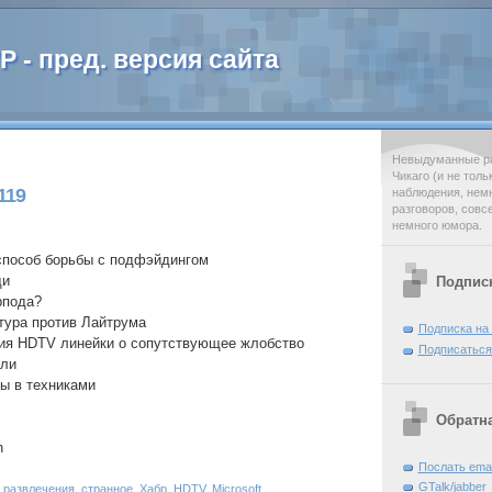
 - пред. версия сайта
Невыдуманные ра
Чикаго (и не тол
119
наблюдения, нем
разговоров, совс
немного юмора.
способ борьбы с подфэйдингом
щи
Подпис
рпода?
ртура против Лайтрума
Подписка на
тия HDTV линейки о сопутствующее жлобство
Подписаться
ели
ы в техниками
Обратна
n
Послать emai
GTalk/jabber
,
развлечения
,
странное
,
Хабр
,
HDTV
,
Microsoft