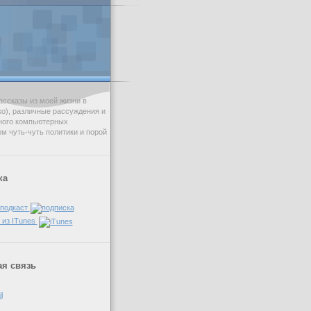
ссказы из моей жизни в
ько), различные рассуждения и
ного компьютерных
ем чуть-чуть политики и порой
ка
 подкаст
 из ITunes
я связь
l