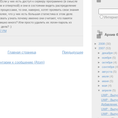
 Если у них есть доступ к серверу программно (в смысле
м и отверткой) и они в состоянии видеть распределение
процессами, то они, наверно, хотят проявить свои знания
более, что у них есть большая статистика в этом деле.
Интерне
вать узнать почему именно они считают, что памяти
ишко много? Или просто удалить их логин-пароль из
 дела? :)
37 PM
Архив б
►
2008
(30)
▼
2007
(53)
Главная страница
Предыдущее
►
декабря
(4)
►
ноября
(5)
нтарии к сообщению (Atom)
►
октября
(4)
►
сентября
(4
►
августа
(5)
►
июля
(4)
►
июня
(5)
►
мая
(4)
▼
апреля
(5)
UWP - Выпу
UWP - Выпу
Добавление 
UWP - Выпу
UWP - Выпу