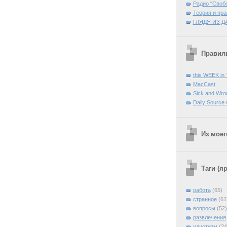
Радио "Своб
Теория и пра
ГЛЯДЯ ИЗ Д
Правиль
this WEEK in
MacCast
Sick and Wro
Daily Source
Из моег
Таги (я
работа
(65)
странное
(61
вопросы
(52)
развлечения
идиотизм
(24