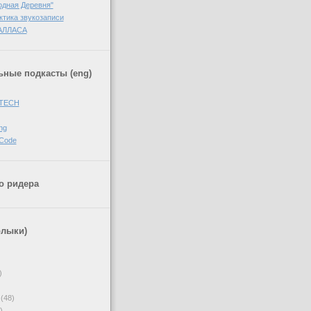
одная Деревня"
ктика звукозаписи
АЛЛАСА
ные подкасты (eng)
 TECH
ng
 Code
о ридера
рлыки)
)
(48)
)