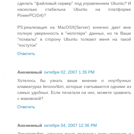
сделать "файловый сервер" под управлением Ubuntu? И
насколько стабильна Ubuntu на платформе
PowerPC(G4)?
PS:реализация на MacOSX(Server) конечно дает мне
полную уверенность в "непотере" данных, но те Ваши
"похвалы" в сторону Ubuntu толкают меня на такой
"постуток"
Ответить
Анонимный
октября 02, 2007 1:35 PM
Хотелось бы узнать ваше мнение о ноутбучных
клавиатурах lenovo/ibm, которые считываются одними из
самых удобных. Если печатали на них, можете сравнить
с маковской?
Ответить
Анонимный
октября 04, 2007 12:36 PM
Здравствуйте, слушаю ваши подкасты пару месяцев и