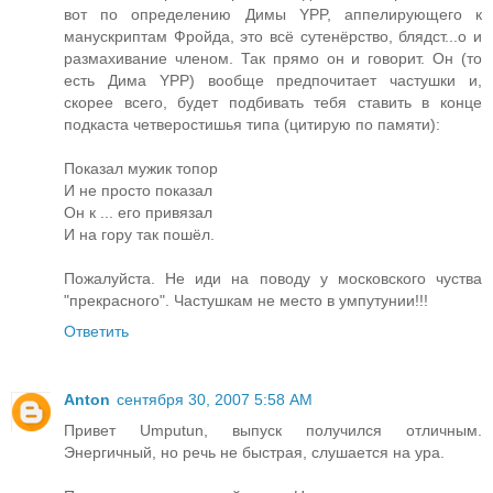
вот по определению Димы YPP, аппелирующего к
манускриптам Фройда, это всё сутенёрство, блядст...о и
размахивание членом. Так прямо он и говорит. Он (то
есть Дима YPP) вообще предпочитает частушки и,
скорее всего, будет подбивать тебя ставить в конце
подкаста четверостишья типа (цитирую по памяти):
Показал мужик топор
И не просто показал
Он к ... его привязал
И на гору так пошёл.
Пожалуйста. Не иди на поводу у московского чуства
"прекрасного". Частушкам не место в умпутунии!!!
Ответить
Anton
сентября 30, 2007 5:58 AM
Привет Umputun, выпуск получился отличным.
Энергичный, но речь не быстрая, слушается на ура.