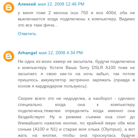
Алексей
мая 12, 2008 12:46 PM
у меня тоже 2 кенона ixus 750 и eos 400d, оба не
выключаются когда подключены к компьютеру. Видимо
это все таки фича...
Ответить
Arhangel
мая 12, 2008 4:34 PM
Ни одна из моих камер не засыпала, будучи подключена
к компьютеру. Кстати Ваша Sony DSLR A100 тоже не
засыпает, я свою как-то на ночь забыл, так потом
пришлось аккумулятор экстренно заряжать (правда в
осном я кардридером пользуюсь).
Скорее всего это не недоделка, а наоборот - сделано
специально. когда она к компьютеру
подключена,тяжелее определить когда именно она
бездействует. Ну и режиме съемки она спит до
ближайшего нажатия кнопки, по крайней мере обе мои
соньки (А100 и N1) и старая моя олька (Olympus), а вот
жать на кнопки, чтобы она проснулась будучи