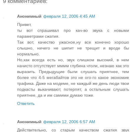
9 комментариев:
Анонимный
февраля 12, 2006 4:45 AM
Привет,
ты вот спрашивал про кач-во звука с новыми
параметрами сжатия.
Так вот, качество ужасное,ну все конечно хорошо
слышно, ничего не шипит не трещит и вроде бы
нормально.
Но,как всегда есть но, звук слишком высокий, в нем
начисто отсутствует мммм глубина чтоли, незнаю как это
выразить. Предыдущие были слушать приятнее, тем
более что 4-5 мегабайтов это не ого-го какое экономие
трафика. Даже на модеме, не каждый же день люди твои
подкасты выкачивают, потерпят, а остальным слушать
приятнее, да и им самими думаю тоже.
Ответить
Анонимный
февраля 12, 2006 6:57 AM
Действительно, со старым качеством сжатия звук