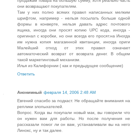
продажам товара на большую сумму, хотя реально часть
они возвращают покупателям.
Там у них полно всяких правил написанных мелким
шрифтом, например - нельзя посылать больше одной
формы в конверте, нельзя давать адрес почтового
ящика, иногда они просят копию UPC кода, иногда -
оригинал с коробки, но они всегда его просят.на Иногда
им нужна копия магазинной квитанции, иногда ориги
Малейший отход от этих правил означает
автоматоческий возврат от возврата денег. В общем
такой маркетинговый механизм.
Илья из Калифорнии ( как и предыдущее сообщение)
Ответить
Анонимный
февраля 14, 2006 2:48 AM
Евгений спасибо за подкаст. Не обращайте внимания на
реплики злопыхателей.
Вопрос. Когда вы покупали новый мак, вы говорили что
он нужен вам для работы. Но после получения не
рассказали помог ли он вам, устанавливали вы на него
Линокс, ну и так далее.