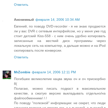
Ответить
Анонимный
февраля 14, 2006 10:34 AM
Евгений, по поводу DVD-recorder - я не знаю продаются
ли у вас DVR с сетевым интерфейсом, но у меня уже год
стоит датский Kiss-558 - с ним очень удобно копировать
записанные на жесткий диск программы через
локальную сеть на компьютер, а дальше можно и на iPod
скопировать после конверсии.
Ответить
MrZombie
февраля 14, 2006 12:11 PM
Погибшее великолепие кацва звука оч и оч прискорбно
8(
Полагаю, можно писать подкаст в максимальном
качестве, а сжатую версию выкладывать отдельно/на
файлообменнике/ / /
По поводу "полезной" информации: не секрет, что люди
слушают подкаст не просто так, а с выгодой, а выгодой в