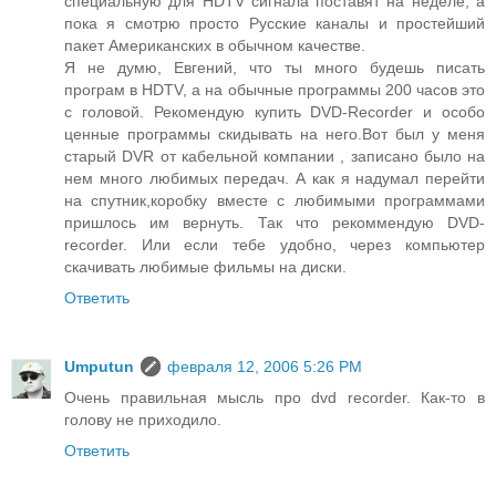
специальную для HDTV сигнала поставят на неделе, а
пока я смотрю просто Русские каналы и простейший
пакет Американских в обычном качестве.
Я не думю, Евгений, что ты много будешь писать
програм в HDTV, а на обычные программы 200 часов это
с головой. Рекомендую купить DVD-Recorder и особо
ценные программы скидывать на него.Вот был у меня
старый DVR от кабельной компании , записано было на
нем много любимых передач. А как я надумал перейти
на спутник,коробку вместе с любимыми программами
пришлось им вернуть. Так что рекоммендую DVD-
recorder. Или если тебе удобно, через компьютер
скачивать любимые фильмы на диски.
Ответить
Umputun
февраля 12, 2006 5:26 PM
Очень правильная мысль про dvd recorder. Как-то в
голову не приходило.
Ответить