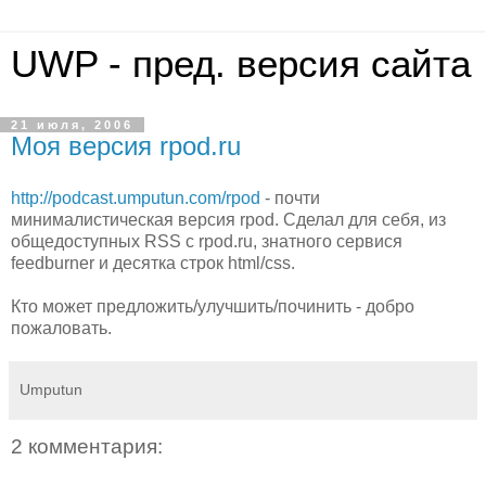
UWP - пред. версия сайта
21 июля, 2006
Моя версия rpod.ru
http://podcast.umputun.com/rpod
- почти
минималистическая версия rpod. Сделал для себя, из
общедоступных RSS с rpod.ru, знатного сервися
feedburner и десятка строк html/css.
Кто может предложить/улучшить/починить - добро
пожаловать.
Umputun
2 комментария: