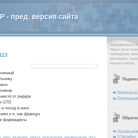
 - пред. версия сайта
Невыдуманные ра
Чикаго (и не тол
113
наблюдения, нем
разговоров, совс
немного юмора.
длинный
ельнику
Подпис
рахи
хников
Подписка на
иеся) от ридера
Подписаться
ия GTD
 и поход в кино
ики и я, как француз
Обратна
 и фармацевты
Послать emai
GTalk/jabber
ы
,
Кино
,
медицина
,
работа
,
развлечения
,
рекомендации
,
Sony