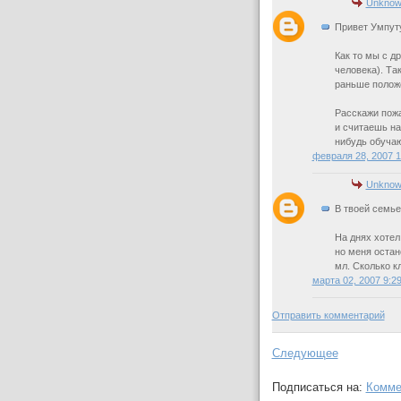
Unknow
Привет Умпут
Как то мы с д
человека). Та
раньше положе
Расскажи пожа
и считаешь н
нибудь обуча
февраля 28, 2007 
Unknow
В твоей семье
На днях хотел
но меня остан
мл. Сколько к
марта 02, 2007 9:2
Отправить комментарий
Следующее
Подписаться на:
Комме