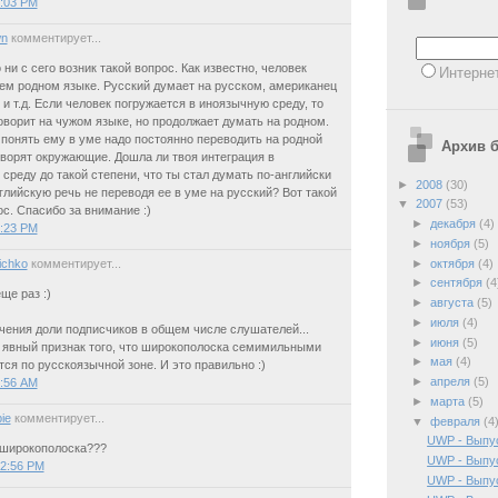
4:03 PM
n
комментирует...
о ни с сего возник такой вопрос. Как известно, человек
Интерне
ем родном языке. Русский думает на русском, американец
 и т.д. Если человек погружается в иноязычную среду, то
оворит на чужом языке, но продолжает думать на родном.
 понять ему в уме надо постоянно переводить на родной
Архив б
говорят окружающие. Дошла ли твоя интеграция в
среду до такой степени, что ты стал думать по-английски
►
2008
(30)
глийскую речь не переводя ее в уме на русский? Вот такой
▼
2007
(53)
с. Спасибо за внимание :)
►
декабря
(4)
5:23 PM
►
ноября
(5)
►
октября
(4)
ichko
комментирует...
►
сентября
(4
ще раз :)
►
августа
(5)
►
июля
(4)
чения доли подписчиков в общем числе слушателей...
►
июня
(5)
 явный признак того, что широкополоска семимильными
►
мая
(4)
ся по русскоязычной зоне. И это правильно :)
►
апреля
(5)
5:56 AM
►
марта
(5)
ie
комментирует...
▼
февраля
(4
UWP - Выпу
 широкополоска???
UWP - Выпу
12:56 PM
UWP - Выпус