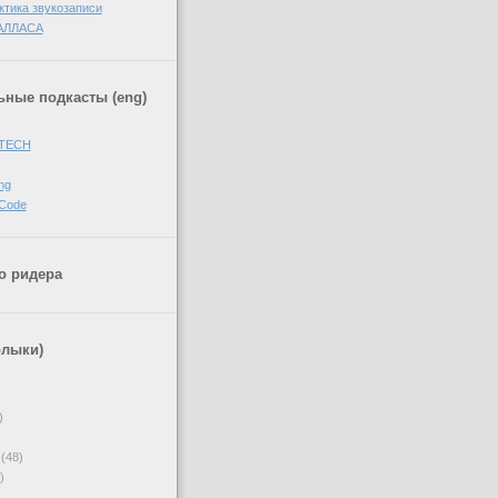
ктика звукозаписи
АЛЛАСА
ные подкасты (eng)
 TECH
ng
 Code
о ридера
рлыки)
)
(48)
)