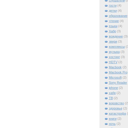
слушатели
(
гости
(4)
детки
(4)
образование
чтение
(4)
языки
(4)
Хабр
(3)
вождение
(3)
звери
(3)
комплексы
(
музыка
(3)
хостинг
(3)
HDTV
(2)
Macbook
(2)
Macbook Pro
Microsoft
(2)
Sony Reader
iphone
(2)
xабр
(2)
ТВ
(2)
воровство
(2
здоровье
(2)
катастрофа
книги
(2)
ночь
(2)