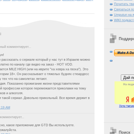
Почитать тв
Связаться п
Umputun на я
WIKI подкаст
:
Поддер
ный комментирует...
ун!
е рассказать о сериале который у нас тут в Израиле можно
латно по каналу где видео на заказ - HOT VOD.
ется MILE HIGH (или на иврите "ха хевра ха гвоха"). Это
егории 18+. Он рассказывает о тяжелых буднях стюардесс
у тех что на самолетах летают.
дия. Показанно прожигание жизни представителями
На подк
й профессии которое перемежается приколами на тему
ков и алкоголя.
и такой сериал. Довольно прикольный. Все время держит в
8:19 AM
комментирует...
но, какое приложение для GTD Вы используете.
ожалуйста.
Поиск