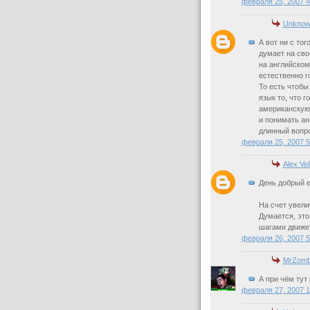
февраля 25, 2007 
Unknow
А вот ни с тог
думает на сво
на английском
естественно г
То есть чтобы
язык то, что 
американскую 
и понимать ан
длинный вопро
февраля 25, 2007 
Alex Vel
День добрый е
На счет увели
Думается, это
шагами движет
февраля 26, 2007 
MrZomb
А при чём тут
февраля 27, 2007 