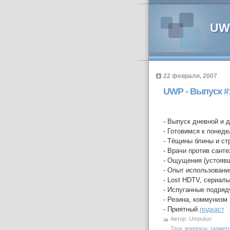
UWP
22 февраля, 2007
UWP - Выпуск #
- Выпуск дневной и 
- Готовимся к понед
- Тёщины блины и ст
- Врачи против санте
- Ощущения (устоявш
- Опыт использован
- Lost HDTV, сериалы
- Испуганные подрядч
- Резина, коммунизм
- Приятный
подкаст
Автор:
Umputun
Таги:
вопросы
,
гаджет