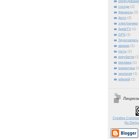
оборудовани
соседи
(2)
финансы
(2)
фото
(2)
электроника
AppleTV
(1)
GPS
(1)
Звукозапись
аварии
(1)
гость
(1)
инкубатор
(1
реклама
(1)
романтика
(1
экология
(1)
юбилей
(1)
Лиценз
Creative Commons
No Deriva