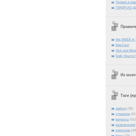
Теория и пра
ГЛЯДЯ ИЗ Д
Правиль
this WEEK in
MacCast
Sick and Wro
Daily Source
Из моег
Таги (я
работа
(65)
странное
(61
вопросы
(52)
развлечения
идиотизм
(24
Кино
(20)