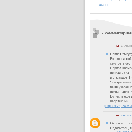
Reader
7 комментариев
Аноним
Привет Умпут
Вот хотел теб
смотреть бесп
Сериал называ
сериал из кат
и стюардов. Н
Это трагикоме
вышеуказанно
секса, наркоти
Вот есть еще 
напряжении.
февраля 24, 2007 
sashka
Очень интерес
Поделитесь, п