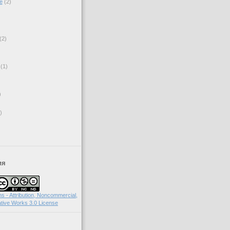
е
(2)
(2)
(1)
)
)
ия
 - Attribution, Noncommercial,
tive Works 3.0 License