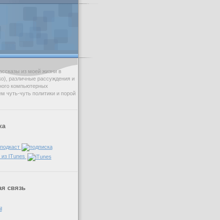
ссказы из моей жизни в
ько), различные рассуждения и
ного компьютерных
ем чуть-чуть политики и порой
ка
 подкаст
 из ITunes
я связь
l