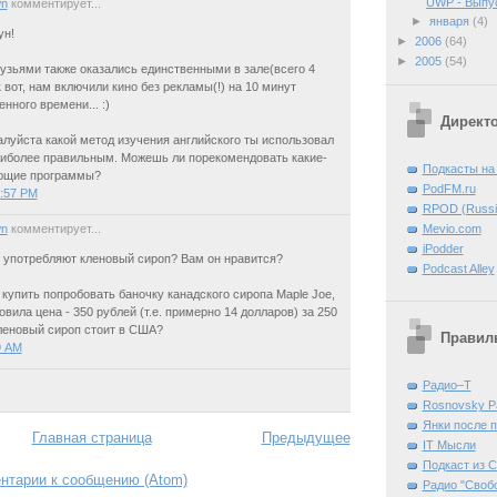
UWP - Выпу
n
комментирует...
►
января
(4)
ун!
►
2006
(64)
►
2005
(54)
рузьями также оказались единственными в зале(всего 4
к вот, нам включили кино без рекламы(!) на 10 минут
нного времени... :)
Директ
луйста какой метод изучения английского ты использовал
аиболее правильным. Можешь ли порекомендовать какие-
Подкасты на
ющие программы?
PodFM.ru
1:57 PM
RPOD (Russia
Mevio.com
n
комментирует...
iPodder
 употребляют кленовый сироп? Вам он нравится?
Podcast Alley
 купить попробовать баночку канадского сиропа Maple Joe,
овила цена - 350 рублей (т.е. примерно 14 долларов) за 250
леновый сироп стоит в США?
Правиль
9 AM
Радио–Т
Rosnovsky P
Янки после 
Главная страница
Предыдущее
IT Mысли
Подкаст из 
нтарии к сообщению (Atom)
Радио "Своб