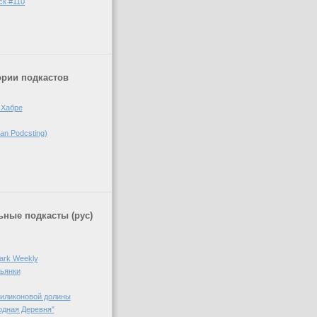
ск #110
ории подкастов
 Хабре
n Podcsting)
ные подкасты (рус)
ark Weekly
пьянки
Силиконовой долины
одная Деревня"