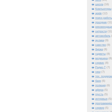
школа
(16)
Компьютеры
apple
(12)
поиск работ
праздник
(11
рекомендаци
хитрости
(11
автомобиль
жулики
(9)
хамство
(9)
биржа
(8)
гаджеты
(8)
медицина
(8)
сервис
(8)
Радио-Т
(7)
гики
(7)
тех. поддерж
банк
(6)
полиция
(6)
афера
(5)
грусть
(5)
интервью
(5)
программиро
сервер
(5)