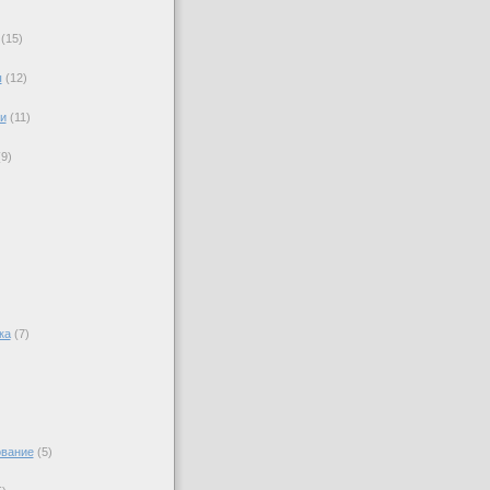
(15)
ы
(12)
)
и
(11)
)
(9)
ка
(7)
вание
(5)