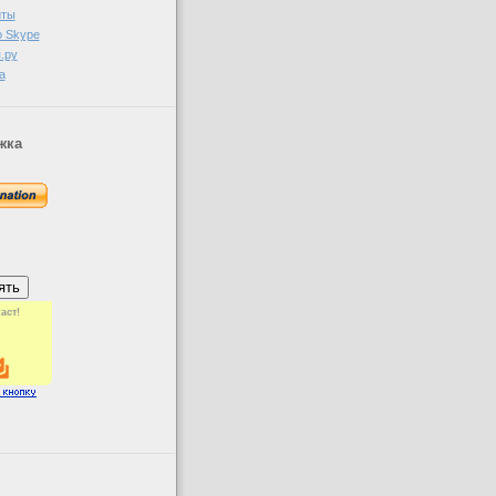
иты
о Skype
.ру
а
жка
аст!