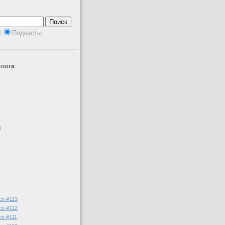
т
Подкасты
лога
)
)
ск #113
ск #112
к #111