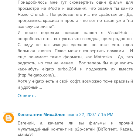
Понадобилось мне тут сконвертить один фильм для
просмотра на iPod'е и вспомнил, что хвалил ты как-то
Roxio Crunch... Попробовал его и... не сработал он. Да,
программка красива и проста - но вот не такая уж и "на
все случаи жизни".
И после недолгих поисков нашел я VisualHub -
попробовал его - вот уж на что всеядна, прям радостно.
С виду не так изящна сделано, но тоже есть одна
большая кнопка. Плюс может конвертить пачками... И
еще понимает такие форматы, как Matroska... Да, это
редкость, но тем не менее... Вот теперь бы еще купить
как-нибуть elgato turbo.264 и подружить их вместе
(http://elgato.com/)...
Хотя у elgato есть и свой софт, возможно тоже красивый
и удобный...
Ответить
Константин Михайлов
июня 22, 2007 7:15 PM
Евгений, а качаете ли вы фильмы и прочий
мультмедийный контент из p2p-сетей (BitTorrent, Kazaa,
eMule)?