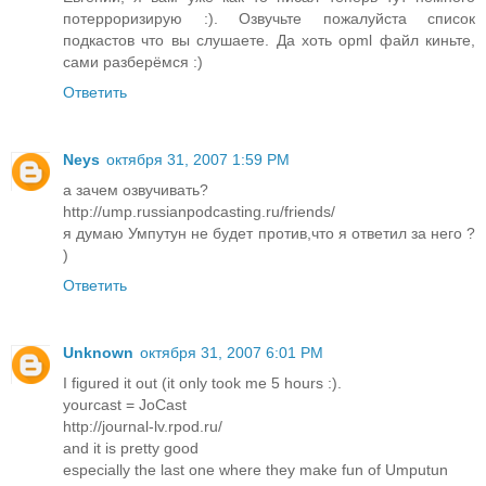
потерроризирую :). Озвучьте пожалуйста список
подкастов что вы слушаете. Да хоть opml файл киньте,
сами разберёмся :)
Ответить
Neys
октября 31, 2007 1:59 PM
а зачем озвучивать?
http://ump.russianpodcasting.ru/friends/
я думаю Умпутун не будет против,что я ответил за него ?
)
Ответить
Unknown
октября 31, 2007 6:01 PM
I figured it out (it only took me 5 hours :).
yourcast = JoCast
http://journal-lv.rpod.ru/
and it is pretty good
especially the last one where they make fun of Umputun