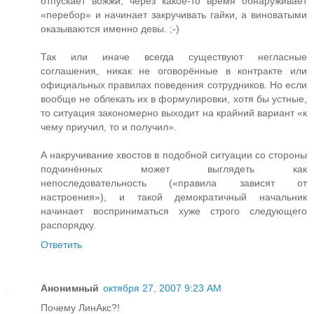
отпускает вожжи, через какое-то время обнаруживает
«перебор» и начинает закручивать гайки, а виноватыми
оказываются именно девы. ;-)
Так или иначе всегда существуют негласные
соглашения, никак не оговорённые в контракте или
официальных правилах поведения сотрудников. Но если
вообще не облекать их в формулировки, хотя бы устные,
то ситуация закономерно выходит на крайний вариант «к
чему приучил, то и получил».
А накручивание хвостов в подобной ситуации со стороны
подчинённых может выглядеть как
непоследовательность («правила зависят от
настроения»), и такой демократичный начальник
начинает восприниматься хуже строго следующего
распорядку.
Ответить
Анонимный
октября 27, 2007 9:23 AM
Почему ЛинАкс?!