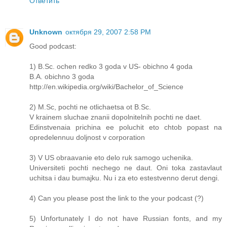
Ответить
Unknown
октября 29, 2007 2:58 PM
Good podcast:
1) B.Sc. ochen redko 3 goda v US- obichno 4 goda
B.A. obichno 3 goda
http://en.wikipedia.org/wiki/Bachelor_of_Science
2) M.Sc, pochti ne otlichaetsa ot B.Sc.
V krainem sluchae znanii dopolnitelnih pochti ne daet.
Edinstvenaia prichina ee poluchit eto chtob popast na
opredelennuu doljnost v corporation
3) V US obraavanie eto delo ruk samogo uchenika.
Universiteti pochti nechego ne daut. Oni toka zastavlaut
uchitsa i dau bumajku. Nu i za eto estestvenno derut dengi.
4) Can you please post the link to the your podcast (?)
5) Unfortunately I do not have Russian fonts, and my