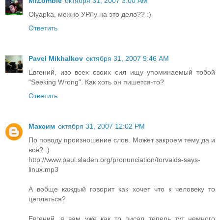
MrZombie
октября 31, 2007 3:00 AM
Olyapka, можно УРЛу на это дело?? :)
Ответить
Pavel Mikhalkov
октября 31, 2007 9:46 AM
Евгений, изо всех своих сил ищу упоминаемый тобой
"Seeking Wrong". Как хоть он пишется-то?
Ответить
Максим
октября 31, 2007 12:02 PM
По поводу произношение слов. Может закроем тему да и
всё? :)
http://www.paul.sladen.org/pronunciation/torvalds-says-
linux.mp3
А вобще каждый говорит как хочет что к человеку то
цепляться?
Евгений, я вам уже как то писал теперь тут немного