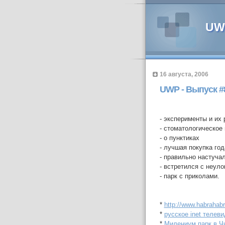
UWP
16 августа, 2006
UWP - Выпуск #
- эксперименты и их
- стоматологическое
- о пунктиках
- лучшая покупка год
- правильно настуча
- встретился с неул
- парк с приколами.
*
http://www.habrahabr
*
русское inet телев
*
Милениум парк в Ч