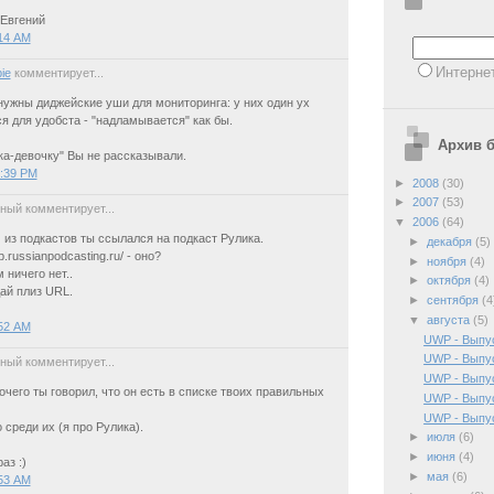
 Евгений
:14 AM
Интерне
ie
комментирует...
нужны диджейские уши для мониторинга: у них один ух
я для удобста - "надламывается" как бы.
Архив б
ка-девочку" Вы не рассказывали.
2:39 PM
►
2008
(30)
►
2007
(53)
ный комментирует...
▼
2006
(64)
 из подкастов ты ссылался на подкаст Рулика.
►
декабря
(5)
top.russianpodcasting.ru/ - оно?
►
ноября
(4)
м ничего нет..
►
октября
(4)
дай плиз URL.
►
сентября
(4
▼
августа
(5)
:52 AM
UWP - Выпус
UWP - Выпу
ный комментирует...
UWP - Выпу
очего ты говорил, что он есть в списке твоих правильных
UWP - Выпу
UWP - Выпу
 среди их (я про Рулика).
►
июля
(6)
►
июня
(4)
аз :)
►
мая
(6)
:53 AM