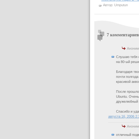
Автор:
Umputun
7 комментариев
Аноним
Слушаю тебя с
на 80-ый реши
Благодаря тво
почти полгода
красивой акво
После прошлог
Ubuntu. Очень
дружелюбный 
Спасибо и уда
августа 16, 2006 2
Аноним
отличный подк