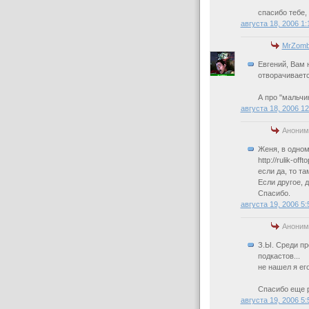
спасибо тебе,
августа 18, 2006 1
MrZomb
Евгений, Вам 
отворачиваетс
А про "мальчи
августа 18, 2006 1
Аноним
Женя, в одном
http://rulik-off
если да, то та
Если другое, 
Спасибо.
августа 19, 2006 5
Аноним
З.Ы. Среди пр
подкастов...
не нашел я его
Спасибо еще р
августа 19, 2006 5