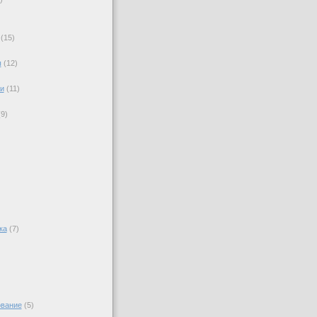
(15)
ы
(12)
)
и
(11)
)
(9)
ка
(7)
вание
(5)