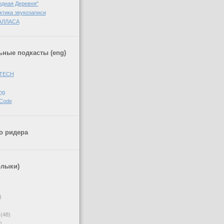
одная Деревня"
ктика звукозаписи
АЛЛАСА
ные подкасты (eng)
 TECH
ng
 Code
о ридера
рлыки)
)
(48)
)