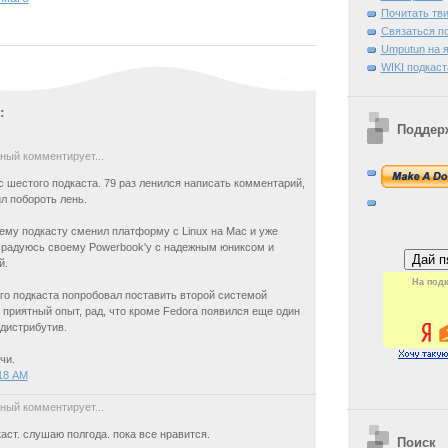
Почитать тв
Связаться п
Umputun на я
WIKI подкаст
:
Поддер
ный комментирует...
 шестого подкаста. 79 раз ленился написать комментарий,
л побороть лень.
ему подкасту сменил платформу с Linux на Mac и уже
 радуюсь своему Powerbook'у с надежным юниксом и
й.
На подк
о подкаста попробовал поставить второй системой
 приятный опыт, рад, что кроме Fedora появился еще один
дистрибутив.
чи.
:18 AM
ный комментирует...
аст. слушаю полгода. пока все нравится.
Поиск