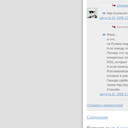
Umputu
http://zarisovki
августа 19, 2006 1
Аноним
Жень...
а это...
на Рулика под
А по поводу п
Потому что та
конкретных под
RSS, которые 
А если пописыв
Russianpodcast
которые я уже 
Гораздо удобн
твоем http://p
Спасибо.
августа 21, 2006 1
Отправить комментарий
Следующее