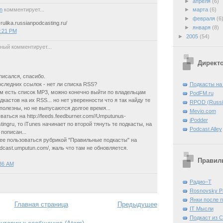
►
апреля
(6)
n
комментирует...
►
марта
(6)
►
февраля
(6
-rulika.russianpodcasting.ru/
►
января
(8)
2:21 PM
►
2005
(54)
ный комментирует...
Директ
писался, спасибо.
оследних ссылок - нет ли списка RSS?
Подкасты на
м есть список MP3, можно конечно выйти по владельцам
PodFM.ru
кастов на их RSS... но нет уверенности что я так найду те
RPOD (Russia
полезны, но не выпусаются долгое время...
Mevio.com
аться на http://feeds.feedburner.com//Umputunus-
iPodder
ingru, то iTunes начинает по второй тянуть те подкасты, на
Podcast Alley
пописан...
ее пользоваться рубрикой "Правильные подкасты" на
odcast.umputun.com/, жаль что там не обновляется.
Правиль
:36 AM
Радио–Т
Rosnovsky P
Янки после 
Главная страница
Предыдущее
IT Mысли
Подкаст из 