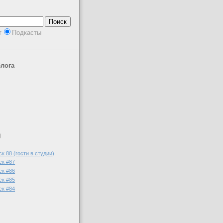
т
Подкасты
лога
)
к 88 (гости в студии)
ск #87
ск #86
ск #85
ск #84