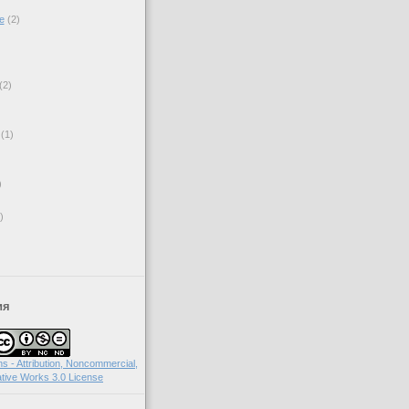
е
(2)
(2)
(1)
)
)
ия
 - Attribution, Noncommercial,
tive Works 3.0 License