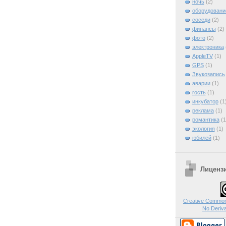
ночь
(2)
оборудовани
соседи
(2)
финансы
(2)
фото
(2)
электроника
AppleTV
(1)
GPS
(1)
Звукозапись
аварии
(1)
гость
(1)
инкубатор
(1
реклама
(1)
романтика
(1
экология
(1)
юбилей
(1)
Лиценз
Creative Commons
No Deriva