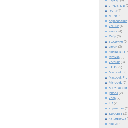
сервер
(5)
слушатели
(
гости
(4)
детки
(4)
образование
чтение
(4)
языки
(4)
Хабр
(3)
вождение
(3)
звери
(3)
комплексы
(
музыка
(3)
хостинг
(3)
HDTV
(2)
Macbook
(2)
Macbook Pro
Microsoft
(2)
Sony Reader
iphone
(2)
xабр
(2)
ТВ
(2)
воровство
(2
здоровье
(2)
катастрофа
книги
(2)