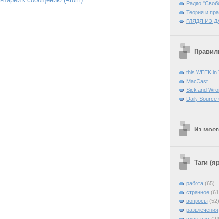
нтарии к сообщению (Atom)
Радио "Своб
Теория и пра
ГЛЯДЯ ИЗ Д
Правиль
this WEEK in
MacCast
Sick and Wro
Daily Source
Из моег
Таги (я
работа
(65)
странное
(61
вопросы
(52)
развлечения
идиотизм
(24