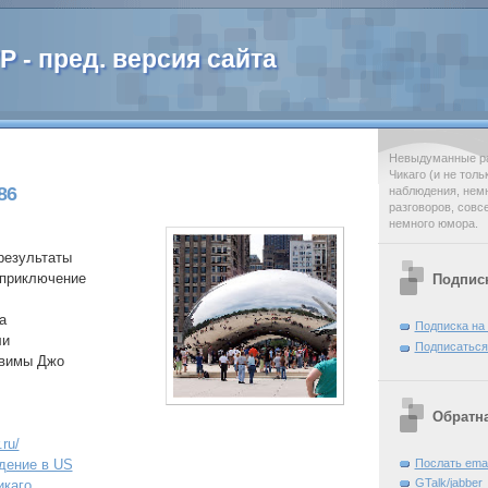
 - пред. версия сайта
Невыдуманные ра
Чикаго (и не тол
86
наблюдения, нем
разговоров, совс
немного юмора.
 результаты
 приключение
Подпис
а
Подписка на
ли
Подписаться
овимы Джо
Обратна
.ru/
идение в US
Послать emai
GTalk/jabber
икаго