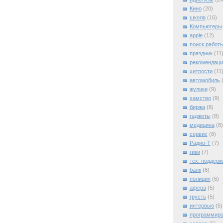
Кино
(20)
школа
(16)
Компьютеры
apple
(12)
поиск работ
праздник
(11
рекомендаци
хитрости
(11
автомобиль
жулики
(9)
хамство
(9)
биржа
(8)
гаджеты
(8)
медицина
(8)
сервис
(8)
Радио-Т
(7)
гики
(7)
тех. поддерж
банк
(6)
полиция
(6)
афера
(5)
грусть
(5)
интервью
(5)
программиро