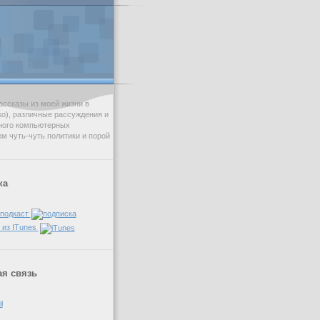
ссказы из моей жизни в
ько), различные рассуждения и
ного компьютерных
ем чуть-чуть политики и порой
ка
 подкаст
 из ITunes
я связь
l