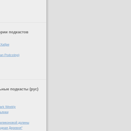
)
ории подкастов
 Хабре
n Podcsting)
ные подкасты (рус)
ark Weekly
пьянки
Силиконовой долины
одная Деревня"