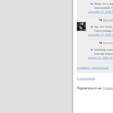
Жаль что с Ка
персонажей. Е
сентября 13, 2006 
MrZomb
fog, это точно 
Умпутуниада б
сентября 15, 2006 
Аноним
holodnuju vojnu 
kotoraja torgov
апреля 24, 2008 10
Отправить комментарий
Следующее
Подписаться на:
Комме