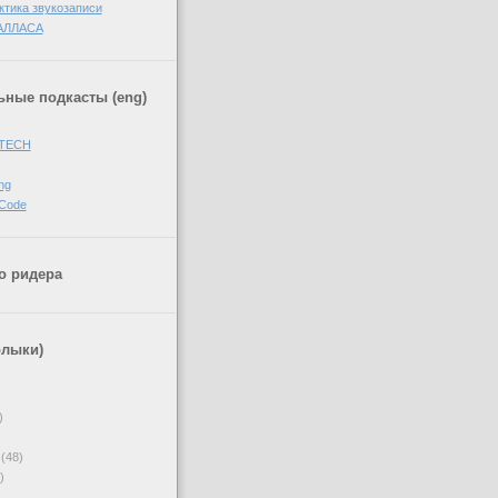
ктика звукозаписи
АЛЛАСА
ные подкасты (eng)
 TECH
ng
 Code
о ридера
рлыки)
)
(48)
)