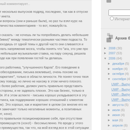
ный комментирует...
 несколько выпусков подряд, последних, так как в отпуске
 инета.
Интерне
и вопросы (они и раньше были), но раз ты взял курс на
ичества комментариев - то вот, пожалуйста.
л сказать - не хочешь ли ты попробовать делать небольшие
Архив б
бивки)" между тематически разными частями подкаста. То
реходишь от одной темы к другой часто они сливаются и
►
2008
(30)
лать напряжение мозга, чтобы понять что "ага, это уже про
►
2007
(53)
к, небольшая музыкальная ставка, на пару секунд, решила
оде как при появлении гостей ты делаешь.
▼
2006
(64)
►
декабря
(5)
того работника, "улучшенного Карла". Его поведение в
►
ноября
(4)
собеседовании, письма вежливые), очень похоже на
►
октября
(4)
аркетинг", только в области личности. Не понял точно твоя
▼
сентября
(4
ому поводу, но лично не нахожу в этом ничего плохого.
UWP - Выпу
м более работник, должен уметь правильно представить
UWP - Выпу
стороны, и не задевать плохих. Это как бизнес, только в
UWP - Выпу
я. И в этом аспекте - письма хорошо укладываются в эту
UWP - Выпу
тинга, как поддержание хороших отношений с клиентом
м). Это хорошо, как и маркетинг в целом (ох многие его не
►
августа
(5)
отя замечают только негативные моменты, а позитивных
►
июля
(6)
т, хехе).
►
июня
(4)
что правильное позиционирование себя, при отсутствии
►
мая
(6)
преимуществ (хохо!) - бессмысленно. Но вроде у этого
►
апреля
(6)
 преимущества, так что, на мой взгляд все в этой ситуации