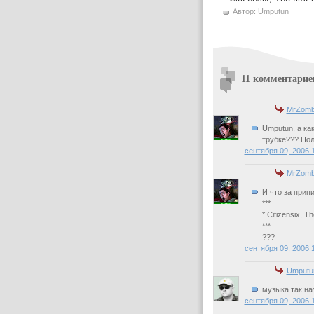
Автор:
Umputun
11 комментарие
MrZomb
Umputun, а как
трубке??? Полт
сентября 09, 2006 
MrZomb
И что за припи
***
* Сitizensix, The
***
???
сентября 09, 2006 
Umputu
музыка так на
сентября 09, 2006 