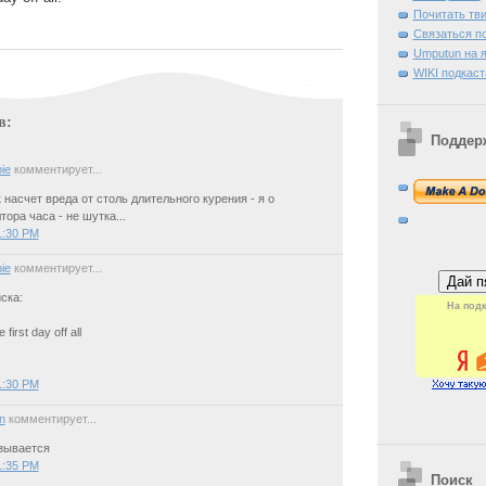
Почитать тв
Связаться п
Umputun на я
WIKI подкаст
в:
Поддер
ie
комментирует...
 насчет вреда от столь длительного курения - я о
ора часа - не шутка...
1:30 PM
ie
комментирует...
ска:
На подк
 first day off all
1:30 PM
n
комментирует...
зывается
1:35 PM
Поиск