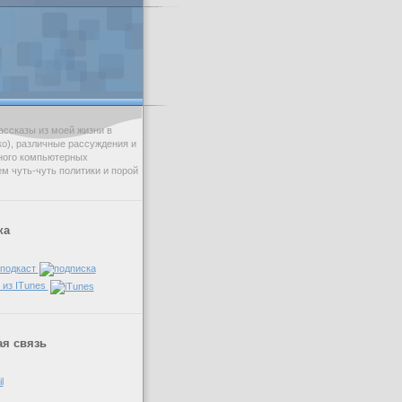
ссказы из моей жизни в
ько), различные рассуждения и
ного компьютерных
ем чуть-чуть политики и порой
ка
 подкаст
 из ITunes
я связь
l