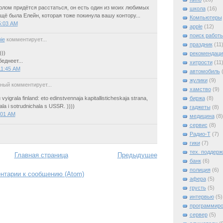
рлом придётся расстаться, он есть один из моих любимых
школа
(16)
щё была Елейн, которая тоже покинула вашу контору...
Компьютеры
5:03 AM
apple
(12)
поиск работ
ie
комментирует...
праздник
(11
)))
рекомендаци
еднеет...
хитрости
(11
11:45 AM
автомобиль
жулики
(9)
ный комментирует...
хамство
(9)
биржа
(8)
vyigrala finland: eto edinstvennaja kapitallisticheskaja strana,
ala i sotrudnichala s USSR. ))))
гаджеты
(8)
:01 AM
медицина
(8)
сервис
(8)
Радио-Т
(7)
гики
(7)
тех. поддерж
Главная страница
Предыдущее
банк
(6)
полиция
(6)
нтарии к сообщению (Atom)
афера
(5)
грусть
(5)
интервью
(5)
программиро
сервер
(5)