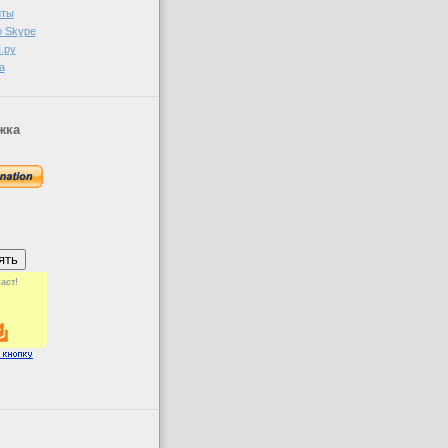
иты
о Skype
.ру
а
жка
аст!