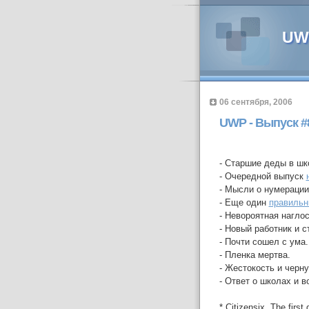
UWP
06 сентября, 2006
UWP - Выпуск #
- Старшие деды в шк
- Очередной выпуск
- Мысли о нумерации
- Еще один
правильн
- Невороятная нагло
- Новый работник и с
- Почти сошел с ума.
- Пленка мертва.
- Жестокость и черну
- Ответ о школах и 
* Сitizensix, The first d