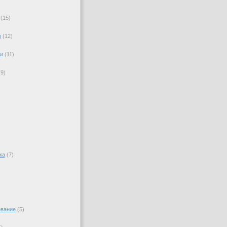
(15)
ы
(12)
)
и
(11)
)
(9)
ка
(7)
вание
(5)