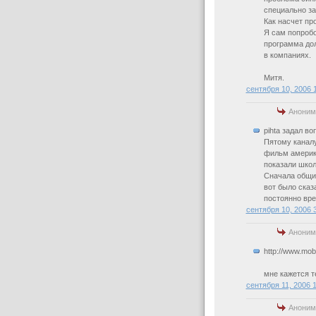
специально за
Как насчет про
Я сам попробо
программа дол
в компаниях.
Митя.
сентября 10, 2006 
Аноним
pihta задал в
Пятому каналу
фильм америка
показали школ
Сначала общий
вот было сказ
постоянно вр
сентября 10, 2006 
Аноним
http://www.mob
мне кажется т
сентября 11, 2006 
Аноним