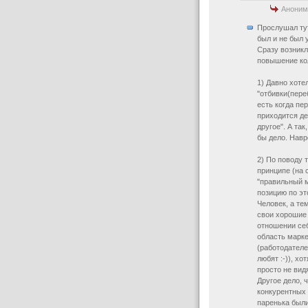
Аноним
Прослушал тут
был и не был у
Сразу возникл
повышение кол
1) Давно хоте
"отбивки(пере
есть когда пе
приходится де
другое". А та
бы дело. Навр
2) По поводу 
принципе (на 
"правильный м
позицию по эт
Человек, а те
свои хорошие 
отношении себ
область марке
(работодателе
любят :-)), х
просто не видя
Другое дело, 
конкурентных 
паренька были