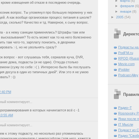
►
марта
(6)
 кроме извещения об отказе в последнюю очередь.
►
февраля
(6
►
января
(8)
возник вопрос. Ты упомянул про большую перемену у них
►
2005
(54)
цей. А как вообще организован процесс питания в школе?
огда, сколько? Качество и тд. Наверное, к сыну вопрос.
ла - а к нему санкции применялись? Штрафы там или
Директ
 высказывания? То есть может как то на него болезненно
ить там чего-то, зарплату понизить, в дворники
Подкасты на
ровать :-), но не увольнять сразу?
PodFM.ru
ок вопрос - вот слушаешь тебя, сериалов куча, DVR,
RPOD (Russia
ние дома, подкасты (и не один). Откуда столько
Mevio.com
емени (сужу по себе :-( ). Интересно было бы послушать
iPodder
ция досуга в один из типичных дней". Или это я не умею
Podcast Alley
вать? :-))
2:40 PM
Правиль
ный комментирует...
Радио–Т
программирования в которых начингается всё с -1
Rosnovsky P
10:55 AM
Янки после 
IT Mысли
ный комментирует...
Подкаст из 
ем к этому подкасту, но несколько раз упоминалась
Радио "Своб
ронизации календаря с микрософтом (для чего, кажется,