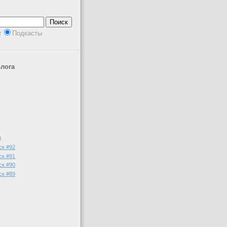
т
Подкасты
лога
)
ск #92
ск #91
ск #90
ск #89