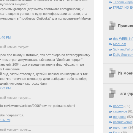
Теория и пра
пускался виндовс).
ГЛЯДЯ ИЗ Д
граммы groupcal (http://www.snerdware.com/groupcal/)?
вать еще не успел, но судя по информации авторов, эта
жна решить "проблему Outlooka" для пользователей Маков
Правиль
1:40 PM
this WEEK in
MacCast
ный комментирует...
Sick and Wro
Daily Source
опрос про школу и питание, так вот вчера по петербургскому
 я смотрел документальный фильм "Двойная порция",
нский, 2004 года о вреде питания в фаст-фудах и там
у Напервиля!
Из моег
 вид, затем столовую, детей и несколько интервью :) так
ано, что типичная школа где дети выбирают себе на обед
едный лимонад и картошку фри
3:22 PM
Таги (я
ный комментирует...
ile-review.com/articles/2006/new-mr-podcasts.shtml
работа
(65)
странное
(61
ебе понравится.
вопросы
(52)
1:16 PM
развлечения
идиотизм
(24
ный комментирует...
Кино
(20)