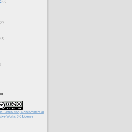
е
(2)
(2)
(1)
)
)
ия
 - Attribution, Noncommercial,
tive Works 3.0 License