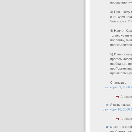
нормально, ну
3) Про школу 
и питание пиц
Чем кормят? К
4) Насчет Кар
только устные
повлиять, лиш
переквалифици
5) И напослед
программирова
свободного вр
про "организа
время планиро
Счастливо!
сентября 09, 2006 
Аноним
А есть языки 
сентября 10, 2006 
Аноним
может не совс
проблема синх