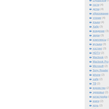
слушатели
(
гости
(4)
детки
(4)
образование
чтение
(4)
языки
(4)
Хабр
(3)
вождение
(3)
звери
(3)
комплексы
(
музыка
(3)
хостинг
(3)
HDTV
(2)
Macbook
(2)
Macbook Pro
Microsoft
(2)
Sony Reader
iphone
(2)
xабр
(2)
ТВ
(2)
воровство
(2
здоровье
(2)
катастрофа
книги
(2)
ночь
(2)