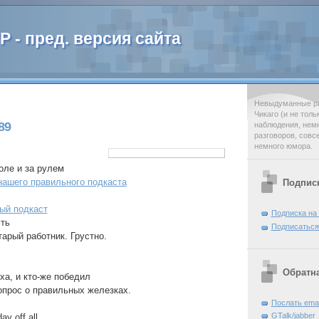
 - пред. версия сайта
Невыдуманные ра
Чикаго (и не тол
89
наблюдения, нем
разговоров, совс
немного юмора.
оле и за рулем
нашего правильного подкаста
Подпис
ый подкаст
Подписка на
сть
Подписаться
тарый работник. Грустно.
Обратна
ха, и кто-же победил
вопрос о правильных железках.
Послать emai
GTalk/jabber
ay off all.