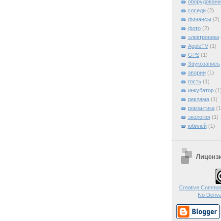
оборудовани
соседи
(2)
финансы
(2)
фото
(2)
электроника
AppleTV
(1)
GPS
(1)
Звукозапись
аварии
(1)
гость
(1)
инкубатор
(1
реклама
(1)
романтика
(1
экология
(1)
юбилей
(1)
Лиценз
Creative Commons
No Deriva