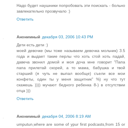
Надо будет наушники попробовать эти поискать - больно
завлекательно прозвучало :)
Ответить
Анонимный
декабря 03, 2006 10:43 PM
Дети есть дети :)
моей девочке (мы тоже называем девочка мольчик) 3.5
года и выдает такие перлы что хоть стой хоть падай,
давеча звонил домой и моя доча мне говорит "Папа
папа прилетай скорей, а то мама, бабушка и твой
старший (я чуть не выпал вообще) съели все мои
конфеты, один ты у меня защитник" %) ну что тут
скажешь )))) мучают бедного ребенка 8-) в отсутствии
отца )))
Ответить
Анонимный
декабря 04, 2006 8:19 AM
umputun,where are some of ypur first podcasts,from 15 or