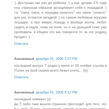
:) Дослушал как раз до ребенка :) у нас дочьке 3.5 года
она странным образом ассоциирует себя с лошадкой :)
т.е. "папа, папа, я лошадка синегого" что такое "синегог"
для нас остается загадкой :) но самые любимые игрушки
лошадки, а про живую лошадь я вообще молчу, любит
сидеть в седле, пока на пони, но и на дольшой тоже уже
пробовала, в общем это как говорится то за что родину
продаст :)
Ответить
Анонимный
декабря 01, 2006 3:37 PM
последний выпуск Т радио у меня от 20 ноября ссылка в
iTunes на rpod скорее всего лежит опять... ((((
Ответить
Анонимный
декабря 01, 2006 4:12 PM
последний коммент )))
да T radio таки вышло,странное просходит для того, что
бы мой iTunes "подцепил" новый выпуск пришлость