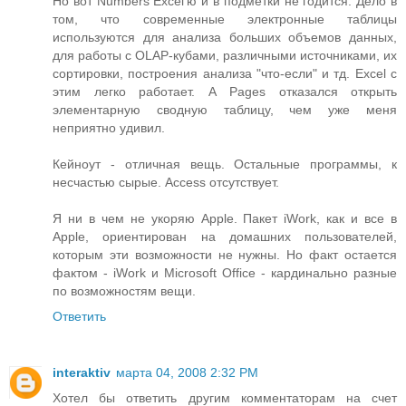
Но вот Numbers Excel'ю и в подметки не годится. Дело в
том, что современные электронные таблицы
используются для анализа больших объемов данных,
для работы с OLAP-кубами, различными источниками, их
сортировки, построения анализа "что-если" и тд. Excel с
этим легко работает. А Pages отказался открыть
элементарную сводную таблицу, чем уже меня
неприятно удивил.
Кейноут - отличная вещь. Остальные программы, к
несчастью сырые. Access отсутствует.
Я ни в чем не укоряю Apple. Пакет iWork, как и все в
Apple, ориентирован на домашних пользователей,
которым эти возможности не нужны. Но факт остается
фактом - iWork и Microsoft Office - кардинально разные
по возможностям вещи.
Ответить
interaktiv
марта 04, 2008 2:32 PM
Хотел бы ответить другим комментаторам на счет