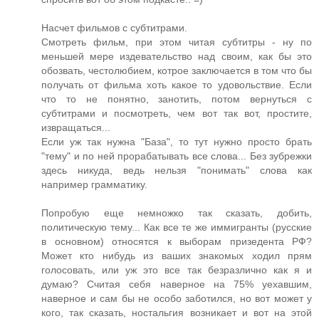
Насчет фильмов с субтитрами.
Смотреть фильм, при этом читая субтитры - ну по
меньшей мере издевательство над своим, как бы это
обозвать, честолюбием, котрое заключается в том что бы
получать от фильма хоть какое то удовольствие. Если
что то не понятно, занотить, потом вернуться с
субтитрами и посмотреть, чем вот так вот, простите,
извращаться...
Если уж так нужна "База", то тут нужно просто брать
"тему" и по ней прорабатывать все слова... Без зубрежки
здесь никуда, ведь нельзя "понимать" слова как
например грамматику.
Попробую еще немножко так сказать, добить,
политическую тему... Как все те же иммигранты (русские
в основном) относятся к выборам призедента РФ?
Может кто нибудь из ваших знакомых ходил прям
голосовать, или уж это все так безразлично как я и
думаю? Считая себя наверное на 75% уехавшим,
наверное и сам бы не особо заботился, но вот может у
кого, так сказать, ностальгия возникает и вот на этой