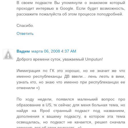
В своем подкасте Вы упомянули о знакомом который
проходит интервью в Google. Если будет возможность,
расскажите пожалуйста об этом процессе поподробней.
Спасибо.
Ответить
Вадим
марта 06, 2008 4:37 AM
Доброго времени суток, уважаемый Umputun!
Иммиграция по ГК это хорошо, но не значит же что
именно республеканцы ДВ ввели... лень лезть в вики,
узнать кто, но знаю что именно при республеканцах ее
отменили =)
По ходу недели, появился маленький вопрос про
образование в US, тк сейчас для меня больная тема, но
найдя на Rpod странный подкаст под названием,
дополнения к вашему подкасту, в котором эта тема
освещалась, но подкаст не качается, решил сначала
спросить вот об этом подкасте.. =)