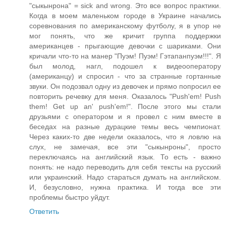
"сыкынрона" = sick and wrong. Это все вопрос практики.
Когда в моем маленьком городе в Украине начались
соревнования по американскому футболу, я в упор не
мог понять, что же кричит группа поддержки
американцев - прыгающие девочки с шариками. Они
кричали что-то на манер "Пуэм! Пуэм! Гэтапанпуэм!!!". Я
был молод, нагл, подошел к видеооператору
(американцу) и спросил - что за странные гортанные
звуки. Он подозвал одну из девочек и прямо попросил ее
повторить речевку для меня. Оказалось "Push'em! Push
them! Get up an' push'em!". После этого мы стали
друзьями с оператором и я провел с ним вместе в
беседах на разные дурацкие темы весь чемпионат.
Через каких-то две недели оказалось, что я ловлю на
слух, не замечая, все эти "сыкынроны", просто
переключаясь на английский язык. То есть - важно
понять: не надо переводить для себя тексты на русский
или украинский. Надо стараться думать на английском.
И, безусловно, нужна практика. И тогда все эти
проблемы быстро уйдут.
Ответить