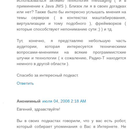
использоваться активно технология messaging ( и в
приминение к Java JMS ). Близок ли я в своих догадках
или нет? Также было бы интересно услышать мнения на
темы серверов ( в контекстах маштабирования,
виртуализации и тому подобного ), фреймворков (
которые способствуют непониманию сути ;) ) и тд.
Тут, конечно, я представляю небольшую часть
аудитории, которая интересуется техническими
вопросами-мнениями на всякие программистские
штучки и технологии ( к сожалению, Радио-Т находится
немного в другой области ).
Спасибо за интересный подкаст.
Ответить
Анонимный
июля 04, 2008 2:18 AM
Евгений, здравствуйте!
Вы в своих подкастах говорили, что у вас есть робот,
который собирает упоминания о Вас в Интернете. Не