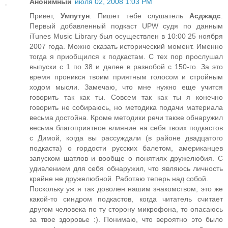
Анонимный
июля 02, 2008 1:03 PM
Привет,
Умпутун
. Пишет тебе слушатель
Асджадс
.
Первый добавленный подкаст UPW судя по данным
iTunes Music Library был осуществлен в 10:00 25 ноября
2007 года. Можно сказать исторический момент. Именно
тогда я приобщился к подкастам. С тех пор прослушал
выпуски с 1 по 38 и далее в разнобой с 150-го. За это
время проникся твоим приятным голосом и стройным
ходом мысли. Замечаю, что мне нужно еще учится
говорить так как ты. Совсем так как ты я конечно
говорить не собираюсь, но методика подачи материала
весьма достойна. Кроме методики речи также обнаружил
весьма благоприятное влияние на себя твоих подкастов
с Димой, когда вы рассуждали (в районе двадцатого
подкаста) о гордости русских балетом, американцев
запуском шатлов и вообще о понятиях дружелюбия. С
удивлением для себя обнаружил, что являюсь личность
крайне не дружелюбной. Работаю теперь над собой.
Поскольку уж я так доволен нашим знакомством, это же
какой-то синдром подкастов, когда читатель считает
другом человека по ту сторону микрофона, то опасаюсь
за твое здоровье :). Понимаю, что вероятно это было