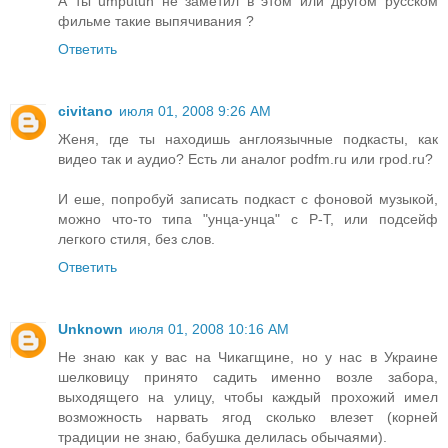
А ты umputun не заметил в этом или другом русском
фильме такие выпячивания ?
Ответить
civitano
июля 01, 2008 9:26 AM
Женя, где ты находишь англоязычные подкасты, как
видео так и аудио? Есть ли аналог podfm.ru или rpod.ru?
И еше, попробуй записать подкаст с фоновой музыкой,
можно что-то типа "унца-унца" с Р-Т, или подсейф
легкого стиля, без слов.
Ответить
Unknown
июля 01, 2008 10:16 AM
Не знаю как у вас на Чикагщине, но у нас в Украине
шелковицу принято садить именно возле забора,
выходящего на улицу, чтобы каждый прохожий имел
возможность нарвать ягод сколько влезет (корней
традиции не знаю, бабушка делилась обычаями).