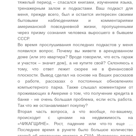
тяжелый период – спасался книгами, изучением языка,
тренажерным залом и подкастами. Ваш подкаст для
меня, прежде всего, был и остается интересен своими
бытовыми наблюдениями и комментариями
американской повседневной жизни, пропущенными
через призму сознания человека выросшего в бывшем
СССР.
Во время прослушивания последних подкастов у меня
появился вопрос. Почему вы живете в арендованном
доме (или это квартира? Вроде говорили, что есть гараж
и участок – значит дом), а не купите свой? Склоняюсь к
тому, что ответ лежит скорее не в финансовой
плоскости. Вывод сделал на основе на Ваших рассказов
о работе, рассказах о постоянных обновлениях
компьютерного парка. Также слышал комментарии от
проживающих в Америке о том, что получение кредита в
банке - не очень большая проблема, если есть работа.
Так что же останавливает покупку?
Вторая часть вопроса, а что вообще, по-вашему,
происходит с ценами на недвижимость на
«ЧИКАГЩИНЕ». Рост, падение или что-то еще …
Последнее время в рунете было большое количество
статей об ипотечном кризисе в США. Интересен взгляд