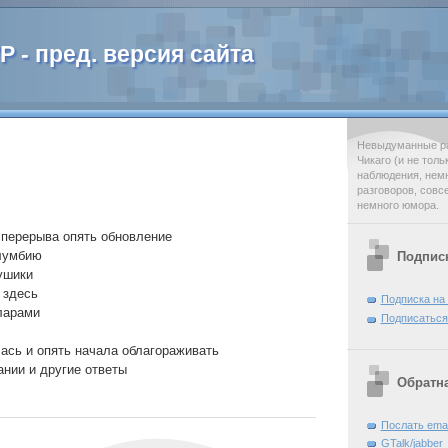
 - пред. версия сайта
Невыдуманные ра
Чикаго (и не тол
наблюдения, нем
разговоров, совс
немного юмора.
 перерыва опять обновление
олумбию
Подпис
аушики
 здесь
Подписка на
ларами
Подписаться
лась и опять начала облагораживать
ании и другие ответы
Обратна
Послать emai
GTalk/jabber