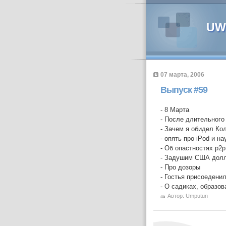
UWP
07 марта, 2006
Выпуск #59
- 8 Марта
- После длительного
- Зачем я обидел К
- опять про iPod и н
- Об опастностях p2p
- Задушим США дол
- Про дозоры
- Гостья присоедени
- О садиках, образов
Автор:
Umputun