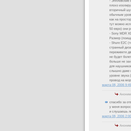
- Эппловские 
плохо изолиру
вторичный шум
обычным уровн
как на просто
тут можно исп
50 евро) они 
- Sony MDR XD
Размер (поищи
- Shure E2C (т
странный диз
переживете дв
не будет боле
больше не зах
для наушников
слышно даже 
уровне звука 
провод на моро
марта 08, 2006 9:4
Аноним
cпасибо за отв
у меня вопрос
и слушаешь ли
марта 08, 2006 2:0
Аноним