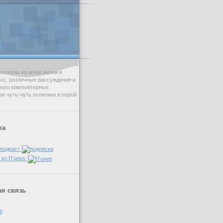
ссказы из моей жизни в
ько), различные рассуждения и
ного компьютерных
ем чуть-чуть политики и порой
ка
 подкаст
 из ITunes
я связь
l