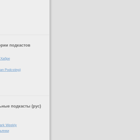
)
ории подкастов
 Хабре
n Podcsting)
ные подкасты (рус)
ark Weekly
пьянки