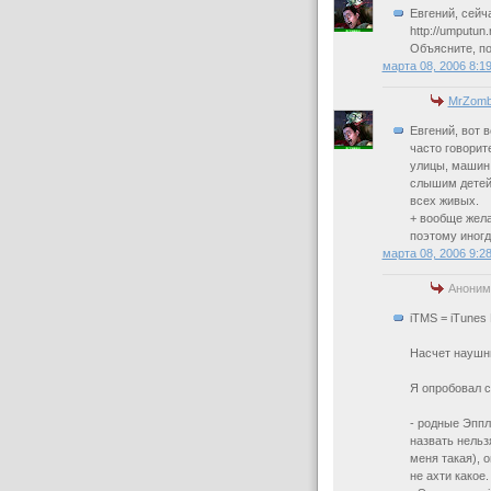
Евгений, сейч
http://umputun.
Объясните, по
марта 08, 2006 8:1
MrZomb
Евгений, вот 
часто говорит
улицы, машин 
слышим детей 
всех живых.
+ вообще жела
поэтому иногд
марта 08, 2006 9:2
Аноним
iTMS = iTunes 
Насчет наушн
Я опробовал 
- родные Эппл
назвать нельз
меня такая), 
не ахти какое