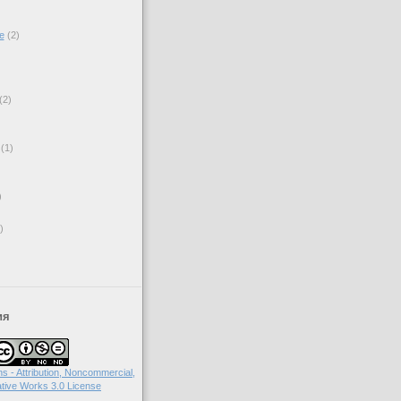
е
(2)
(2)
(1)
)
)
ия
 - Attribution, Noncommercial,
tive Works 3.0 License