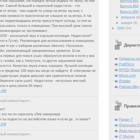
Выпуск #60
in-ear наушники. На порядок лучше родных по звуку, но они
ют. Самый большой и серьезный недостаток - это
Выпуск #59
 от ветра - при ходьбе по улице на ветру музыку с
Выпуск #58
ем громкости практически не слышно из за ветра. А так
►
февраля
(6
рах нидерландщины ветер присутствует всегда, то они их
►
января
(8)
ользовать только в помещении. При высокой цене (около
►
2005
(54)
рекомендации не заслуживают.
200 - роскошный звук и хорошая изоляция. Недостаток?
те в Гугле). Рекомендую для использования в помещении.
Директ
оже in ear с набором различных sleeves). Несколько
айн, напоминающий замороженных креветок. Если
а первых дня пока в ушах образуются мозоли и если у вас
Подкасты на
ть голова, как у Умпутуна, то других наушников вам
PodFM.ru
очется. Качество звука очень хорошее. Лучшей изоляции
RPOD (Russia
 в пределах 100 евро вы нигде не найдете. В электричке не
Mevio.com
кудахчущих рядом девушек при сравнительно низком
(берегите свои уши!). Недостаток - несколько жесткий
iPodder
зе и цена (около 95 евро).
Podcast Alley
9 AM
ный комментирует...
Правиль
ет!
: кто ты по гороскопу (Лев наверняка)
 ты подкасты на английском языке и если да , то какие?
Радио–Т
0 PM
Rosnovsky P
Янки после 
ный комментирует...
IT Mысли