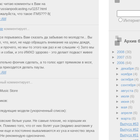
ас читаю комменты к Вам на
russianpodcasting.ru/1157.html
жалуйста, что такое iTMS??? 8(
9 AM
Интерне
ie
комментирует...
все порываюсь Вам сказать да забываю по молодсти... Вы
Архив б
е, что, мол, не надо обращать внимание на шумы дождя,
и прочего, но мы-то этого как раз и не слышим =) Зато мы
►
2008
(30)
и собак, и это ИМХО здорово - это делает подкаст живее
►
2007
(53)
тельно фончик сделать, а то голос идет прямиком в мозг,
▼
2006
(64)
а приходится делать паузы.
►
декабря
(5)
8 AM
►
ноября
(4)
►
октября
(4)
ный комментирует...
►
сентября
(4
►
августа
(5)
Music Store
►
июля
(6)
иков:
►
июня
(4)
►
мая
(6)
следующие модели (укороченный список):
►
апреля
(6)
▼
марта
(6)
овские белые ушки. Не самые плохие, но хорошии их
Выпуск #63
я. Помимо того, что от них болят уши (видимо анатомия у
Выпуск #62
они еще и постоянно вываливаются из уха и качество звука
Выпуск #61
. Не рекомендую однозначно.