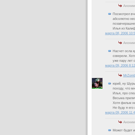
Аноним
Посмотрел вче
абсолютно не
позавчерашнег
Илья из Кали
марта 08, 2006 10:
Аноним
Насчет осла к
озверели. Хот
уже пару лет 
марта 09, 2006 8:1
MrZomb
юрий, ну Шуры 
походу, что мн
Илья, про спе
Весьма прили
Хотя фильм н
Не буду я его 
марта 09, 2006 11:
Аноним
Может будет и