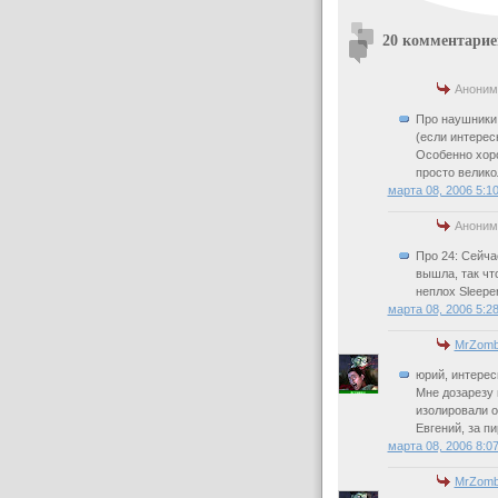
20 комментарие
Аноним
Про наушники 
(если интерес
Особенно хор
просто велико
марта 08, 2006 5:1
Аноним
Про 24: Сейча
вышла, так чт
неплох Sleeper
марта 08, 2006 5:2
MrZomb
юрий, интересн
Мне дозарезу
изолировали о
Евгений, за п
марта 08, 2006 8:0
MrZomb