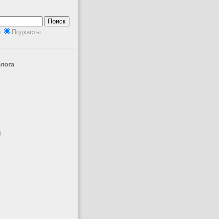
т
Подкасты
лога
)