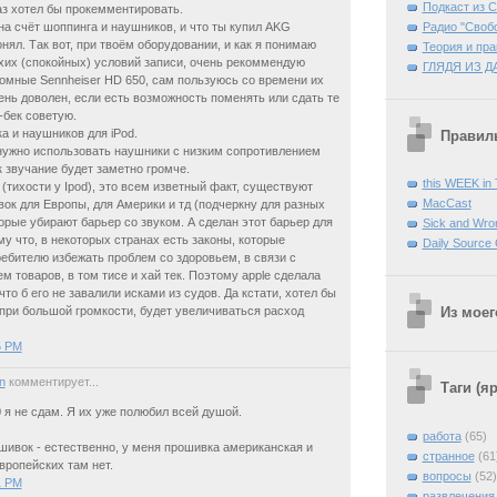
Подкаст из 
аз хотел бы прокемментировать.
 на счёт шоппинга и наушников, и что ты купил AKG
Радио "Своб
онял. Так вот, при твоём оборудовании, и как я понимаю
Теория и пра
хих (спокойных) условий записи, очень рекоммендую
ГЛЯДЯ ИЗ Д
омные Sennheiser HD 650, сам пользуюсь со времени их
ень доволен, если есть возможность поменять или сдать те
бек советую.
ка и наушников для iPod.
Правиль
нужно использовать наушники с низким сопротивлением
к звучание будет заметно громче.
this WEEK in
 (тихости у Ipod), это всем изветный факт, существуют
MacCast
ок для Европы, для Америки и тд (подчеркну для разных
торые убирают барьер со звуком. А сделан этот барьер для
Sick and Wro
ому что, в некоторых странах есть законы, которые
Daily Source
ебителю избежать проблем со здоровьем, в связи с
м товаров, в том тисе и хай тек. Поэтому apple сделала
что б его не завалили исками из судов. Да кстати, хотел бы
 при большой громкости, будет увеличиваться расход
Из моег
5 PM
n
комментирует...
Таги (я
0 я не сдам. Я их уже полюбил всей душой.
работа
(65)
шивок - естественно, у меня прошивка американская и
странное
(61
вропейских там нет.
вопросы
(52)
1 PM
развлечения