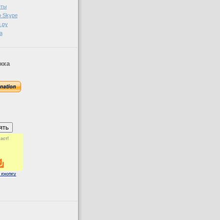
иты
о Skype
.ру
а
жка
аст!