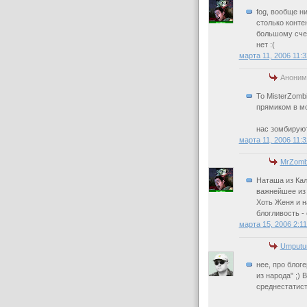
fog, вообще н
столько конте
большому счет
нет :(
марта 11, 2006 11:
Аноним
To MisterZomb
прямиком в мо
нас зомбируют.
марта 11, 2006 11:
MrZomb
Наташа из Кал
важнейшее из 
Хоть Женя и н
блогливость -
марта 15, 2006 2:1
Umputu
нее, про блоге
из народа" ;)
среднестатист