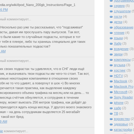
программиро
pedia.org/wiki/Ipod_Nano_200gb_Instructions/Page_1
сервер
(5)
46 PM
слушатели
(
гости
(4)
ный комментирует...
детки
(4)
образование
 Несколько раз уже ты рассказывал, что "подсаживал"
асты, давая им прослушать пару выпусков. Так вот,
чтение
(4)
то были какие-то случайные подкасты, которые в тот
языки
(4)
 тебя в плеере, либо ты хранишь специально для таких
Хабр
(3)
олько
показательных
подкастов?
вождение
(3)
7 AM
звери
(3)
комплексы
(
ный комментирует...
музыка
(3)
них своих подкастах ты удивлялся, что в СНГ люди ещё
хостинг
(3)
ик, и выкачивать твои подкасты им чего-то стоит. Так вот,
HDTV
(2)
емые некотоырми компаниями в отношении своих
Macbook
(2)
бя не то что удивят, а повергнут в шок =) Во многих
Macbook Pro
речается такая практика, как выделение каждому
Microsoft
(2)
ксированного объема трафика на месяц или на день… то
Sony Reader
 месяца счётчик обнуляется, и сотрудник в течении
меру, может выюзать 256 метров трафика, как дойдёт до
iphone
(2)
приходится ждать конца месяца. У другого моего знакомого
xабр
(2)
жая – на день сотрудникам выделяется 25 мегабайт
ТВ
(2)
такой вот бред.
воровство
(2
09 AM
здоровье
(2)
катастрофа
ie
комментирует...