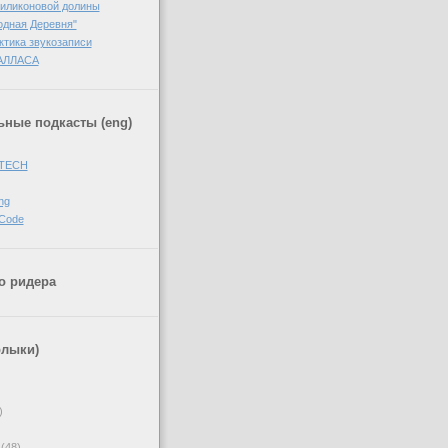
Силиконовой долины
одная Деревня"
ктика звукозаписи
АЛЛАСА
ные подкасты (eng)
 TECH
ng
 Code
о ридера
рлыки)
)
(48)