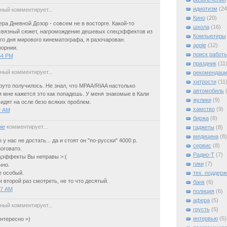
идиотизм
(24
ный комментирует...
Кино
(20)
ра Дневной Дозор - совсем не в восторге. Какой-то
школа
(16)
связный сюжет, нагромождение дешевых спецэффектов из
Компьютеры
о дня мирового кинематографа, я разочарован.
apple
(12)
форнии.
поиск работ
54 PM
праздник
(11
ный комментирует...
рекомендаци
хитрости
(11
руто получилось. Не знал, что MPAA/RIAA настолько
автомобиль
я мне кажется это как попадешь. У меня знакомые в Кали
жулики
(9)
сидят на осле безо всяких проблем.
хамство
(9)
2 AM
биржа
(8)
ie
комментирует...
гаджеты
(8)
медицина
(8)
у нас не достать... да и стоят он "по-русски" 4000 р.
сервис
(8)
оговато.
Радио-Т
(7)
цэффекты Вы неправы >:(
гики
(7)
чно.
тех. поддерж
е особый.
и второй раз смотреть, не то что десятый.
банк
(6)
47 AM
полиция
(6)
афера
(5)
ный комментирует...
грусть
(5)
интервью
(5)
нтересно =)