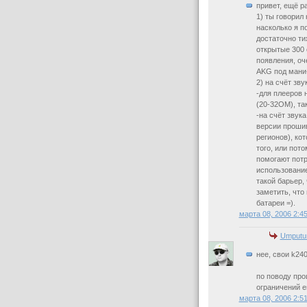
привет, ещё р
1) ты говорил
насколько я п
достаточно ти
открытые 300 
появления, оч
AKG под мани-
2) на счёт зву
-для плееров 
(20-32ОМ), та
-на счёт звука
версии прошив
регионов), ко
того, или пот
помогают потр
использование
такой барьер, 
заметить, что
батареи =).
марта 08, 2006 2:4
Umputu
нее, свои k24
по поводу про
ограничений е
марта 08, 2006 2:5