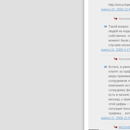
http://uncyclo
марта 10, 2006 12:
Аноним
Такой вопрос:
людей на подк
собственно: э
момент были у
случаев неск
марта 11, 2006 4:1
Аноним
Кстати, в ран
платят за траф
меры принима
сотрудников те
компаниях вст
сотруднику фи
есть в начале
месяца, к при
этой цифры – 
ситуация похо
трафика… вот 
марта 11, 2006 11:
MrZomb