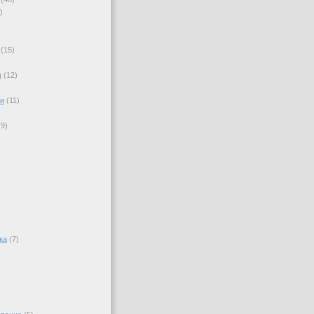
)
(15)
ы
(12)
)
и
(11)
)
(9)
ка
(7)