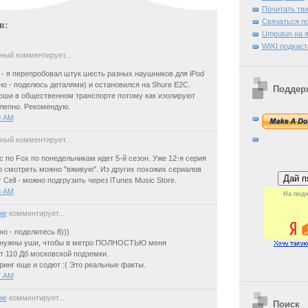
Почитать тв
Связаться п
в:
Umputun на я
WIKI подкаст
ный комментирует...
- я перепробовал штук шесть разных наушников для iPod
но - поделюсь деталями) и остановился на Shure E2C.
Поддер
оши в общественном транспорте потому как изолируют
лепно. Рекомендую.
0 AM
ный комментирует...
с по Fox по понедельникам идет 5-й сезон. Уже 12-я серия
о смотреть можно "вживую". Из других похожих сериалов
 Cell - можно подгрузить через iTunes Music Store.
8 AM
На подк
ie
комментирует...
о - поделитесь 8)))
 нужны уши, чтобы в метро ПОЛНОСТЬЮ меня
т 110 Дб московской подземки.
иринг еще и содют :( Это реальные факты.
7 AM
ie
комментирует...
Поиск