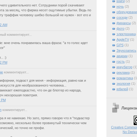
книги
(2)
ичего удивительного нет. Сотрудники порой скачивают
ночь
(2)
нта за месяц, что фирма несет ощутимые убытки. Ведь по
оборудовани
у траффик человеку шибко большой не нужен - вот его и
соседи
(2)
финансы
(2)
32 AM
фото
(2)
электроника
ный комментирует...
AppleTV
(1)
ie: мне очень понравилась ваша фраза: "а то голос идет
GPS
(1)
зг"
Звукозапись
аварии
(1)
.. :)
гость
(1)
32 PM
инкубатор
(1
ie
комментирует...
реклама
(1)
романтика
(1
ифорнии, подкаст для меня - информация, равно как и
экология
(1)
искусств для необразованного человека...
юбилей
(1)
амекает ежеподкастно, что он-де блоггер из народа,
 оч нехорошая поветрия.
1 PM
Лиценз
n
комментирует...
ра я не намекаю. Но зато, прямо говорю что я "подкастер
 Возможно, несколько более провинутый технически чем
Creative Commons
ический, но точно не профи.
No Deriva